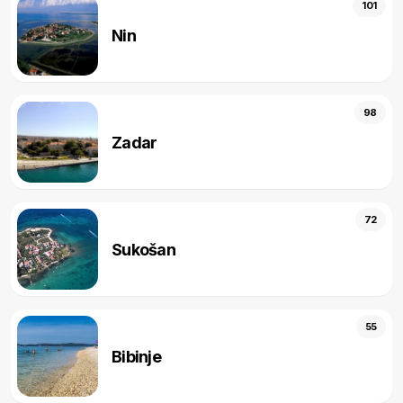
101
Nin
98
Zadar
72
Sukošan
55
Bibinje