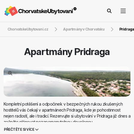
ChorvatskeUbytovani.cz
Apartmány v Chorvatsku
Pridrag
Apartmány
Pridraga
Kompletní potěšení a odpočinek v bezpečných rukou zkušených
hostitelů vás čekají v apartmánech Pridraga, kde je pohostinnost
nejen radostí, ale i tradicí. Rezervujte si ubytování v Pridraga již dnes a
začněte plánovat nezapomenutelnou dovolenou.
PŘEČTĚTE SI VÍCE