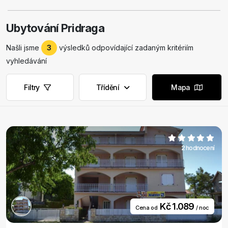
Ubytování Pridraga
Našli jsme
3
výsledků odpovídající zadaným kritériím
vyhledávání
Filtry
Třídění
Mapa
2 hodnocení
Kč 1.089
Cena od
/ noc