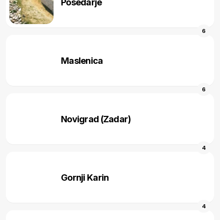
Posedarje
6
Maslenica
6
Novigrad (Zadar)
4
Gornji Karin
4