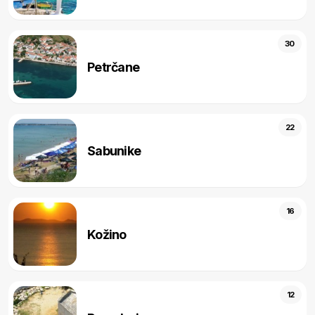
30
Petrčane
22
Sabunike
16
Kožino
12