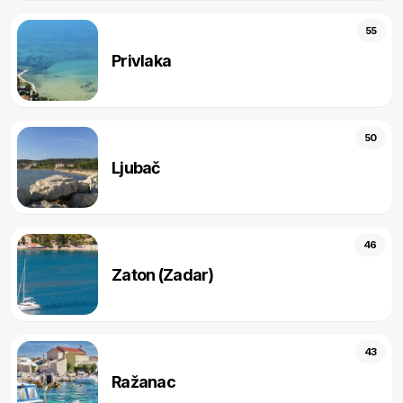
55
Privlaka
50
Ljubač
46
Zaton (Zadar)
43
Ražanac