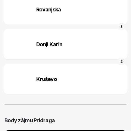
Rovanjska
3
Donji Karin
2
Kruševo
Body zájmu Pridraga