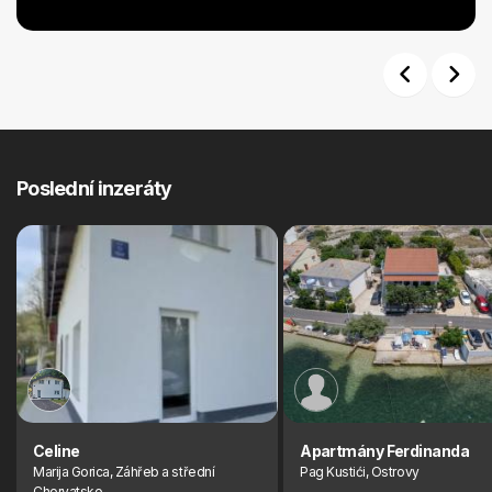
Previous
Next
Poslední inzeráty
Celine
Apartmány Ferdinanda
Marija Gorica, Záhřeb a střední
Pag Kustići, Ostrovy
Chorvatsko