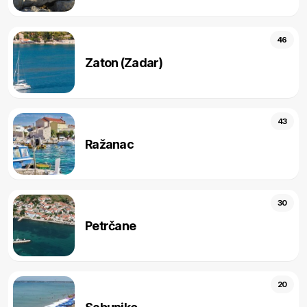
46
Zaton (Zadar)
43
Ražanac
30
Petrčane
20