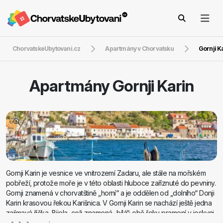
ChorvatskeUbytovani.cz
Apartmány v Chorvatsku
Gornji K
Apartmány
Gornji Karin
Gornji Karin je vesnice ve vnitrozemí Zadaru, ale stále na mořském
pobřeží, protože moře je v této oblasti hluboce zaříznuté do pevniny.
Gornji znamená v chorvatštině „horní“ a je oddělen od „dolního“ Donji
Karin krasovou řekou Karišnica. V Gornji Karin se nachází ještě jedna
zajímavá říčka, Bijela, což znamená „bílá“; obě řeky pramení v jeskyni
a ústí do Karinského moře. Na své cestě k moři procházejí krasovou