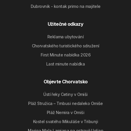
Dubrovnik - kontak primo na majitele
Užitečné odkazy
Reklama ubytování
Chorvatského turistického sdružení
First Minute nabídka 2026
Last minute nabídka
Objevte Chorvatsko
Ústí řeky Cetiny v Omiši
Pláž Stružica – Trnbusi nedaleko Omiše
Pláž Nemira v Omiši
Kostel svatého Mikuláše v Tribunji
Marina Mala Lamjana na ostrově Ugljan