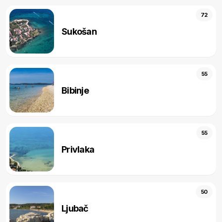
72
Sukošan
55
Bibinje
55
Privlaka
50
Ljubač