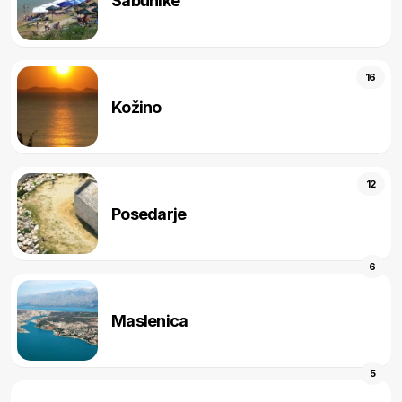
Sabunike
16
Kožino
12
Posedarje
6
Maslenica
5