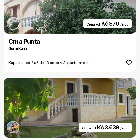
Kč 970
Cena od
/ noc
Crna Punta
Gornji Karin
Kapacita: od 2 až do 13 osob v 3 apartmánech
Kč 3.639
Cena od
/ noc