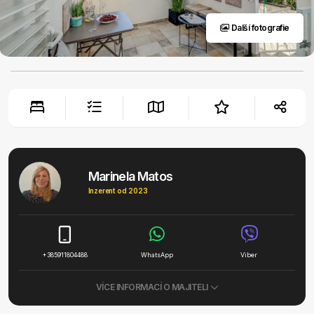
Další fotografie
Marinela Matos
Inzerent od 2023
+385911804488
WhatsApp
Viber
VÍCE INFORMACÍ O MAJITELI