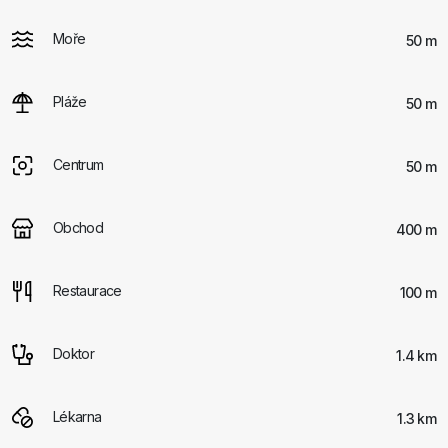
Moře
50 m
Pláže
50 m
Centrum
50 m
Obchod
400 m
Restaurace
100 m
Doktor
1.4 km
Lékarna
1.3 km