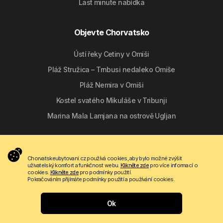
Last minute nabídka
Objevte Chorvatsko
Ústí řeky Cetiny v Omiši
Pláž Stružica – Trnbusi nedaleko Omiše
Pláž Nemira v Omiši
Kostel svatého Mikuláše v Tribunji
Marina Mala Lamjana na ostrově Ugljan
Sledujte nás
Chorvatskeubytovani.cz používá cookies, aby bylo možné zvýšit
uživatelský komfort a funkčnost webu.
Klikněte zde
pro více informací o
cookies.
Klikněte zde
pro podmínky použití.
Pokračováním přijímáte podmínky použití a používání cookies.
Ok
Copyright © 2009 - 2026 Do-bra d.o.o.
Kontakt
O nás
Podmínky použití
Apartmanija.hr