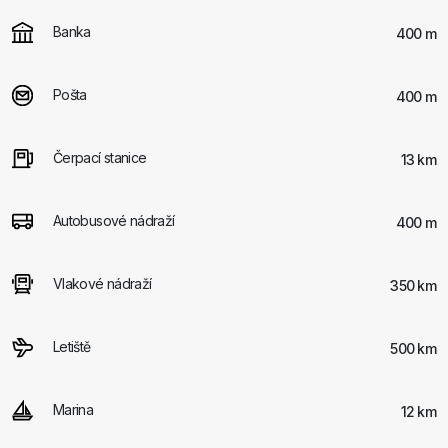
Banka
400 m
Pošta
400 m
Čerpací stanice
13 km
Autobusové nádraží
400 m
Vlakové nádraží
350 km
Letiště
500 km
Marina
12 km