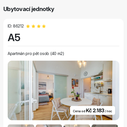
Ubytovací jednotky
ID: 86212
A5
Apartmán pro pět osob (40 m2)
Kč 2.183
Cena od
/ noc