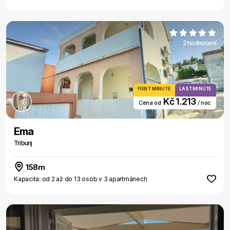
2 hodnocení
FIRST MINUTE
LAST MINUTE
Kč 1.213
Cena od
/ noc
Ema
Tribunj
158m
Kapacita: od 2 až do 13 osob v 3 apartmánech