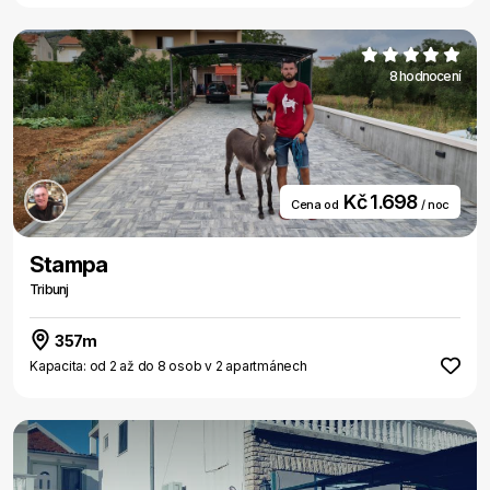
8 hodnocení
Kč 1.698
Cena od
/ noc
Stampa
Tribunj
357m
Kapacita: od 2 až do 8 osob v 2 apartmánech