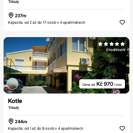
Tribunj
237m
Kapacita: od 2 až do 17 osob v 4 apartmánech
4 hodnocení
Kč 970
Cena od
/ noc
Kotle
Tribunj
244m
Kapacita: od 1 až do 8 osob v 4 apartmánech