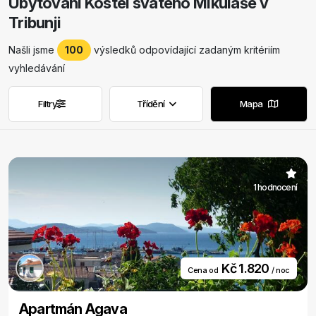
Ubytování Kostel svatého Mikuláše v
Tribunji
Našli jsme
100
výsledků odpovídající zadaným kritériím
vyhledávání
Filtry
Třídění
Mapa
Odstranit filtry
Odstranit filtry
1 hodnocení
Kč 1.820
Cena od
/ noc
Apartmán Agava