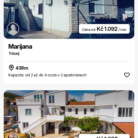
Kč 1.092
Cena od
/ noc
Marijana
Tribunj
438m
Kapacita: od 2 až do 4 osob v 2 apartmánech