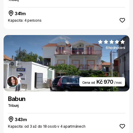
341m
Kapacita: 4 persons
6 hodnocení
Kč 970
Cena od
/ noc
Babun
Tribunj
343m
Kapacita: od 3 až do 18 osob v 4 apartmánech