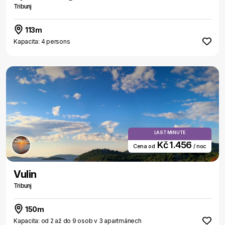
Tribunj
113m
Kapacita: 4 persons
LAST MINUTE
Kč 1.456
Cena od
/ noc
Vulin
Tribunj
150m
Kapacita: od 2 až do 9 osob v 3 apartmánech