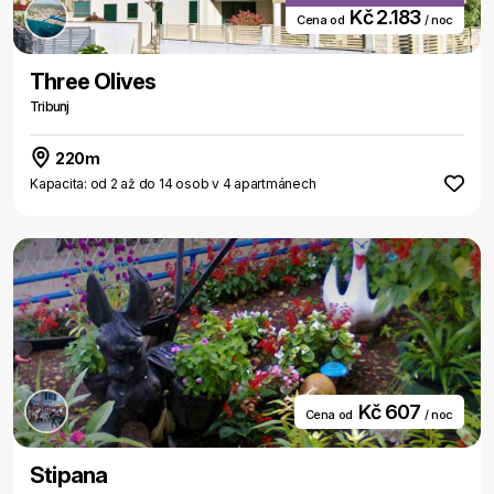
Kč 2.183
Cena od
/ noc
Three Olives
Tribunj
220m
Kapacita: od 2 až do 14 osob v 4 apartmánech
Kč 607
Cena od
/ noc
Stipana