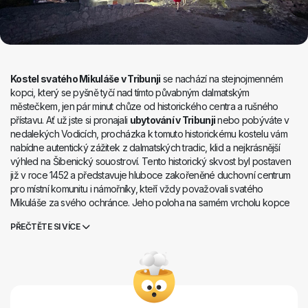
Kostel svatého Mikuláše v Tribunji
se nachází na stejnojmenném
kopci, který se pyšně tyčí nad tímto půvabným dalmatským
městečkem, jen pár minut chůze od historického centra a rušného
přístavu. Ať už jste si pronajali
ubytování v Tribunji
nebo pobýváte v
nedalekých Vodicích, procházka k tomuto historickému kostelu vám
nabídne autentický zážitek z dalmatských tradic, klid a nejkrásnější
výhled na Šibenický souostroví. Tento historický skvost byl postaven
již v roce 1452 a představuje hluboce zakořeněné duchovní centrum
pro místní komunitu i námořníky, kteří vždy považovali svatého
Mikuláše za svého ochránce. Jeho poloha na samém vrcholu kopce
nabízí téměř neskutečný klid a ticho, které se na přeplněných plážích
PŘEČTĚTE SI VÍCE
jen tak nenajde.
Kostel svatého Mikuláše – Tribunj
, obklopený
starými kamennými zídkami a staletými olivovými háji, je ideálním cílem
pro poklidnou odpolední procházku, zatímco pro odvážnější a
sportovní nadšence slouží jako perfektní zastávka během běhu nebo
jízdy na kole po stezkách v Tribunji. Díky prostorné vyhlídce a
romantické atmosféře patří okolí kostela k nejznámějším místům v