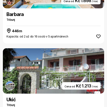
Kč 1.698
Cena od
/ noc
Barbara
Tribunj
446m
Kapacita: od 2 až do 16 osob v 5 apartmánech
Kč 1.213
Cena od
/ noc
Ukić
Tribunj