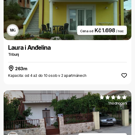
Kč 1.698
Cena od
/ noc
Laura i Anđelina
Tribunj
263m
Kapacita: od 4 až do 10 osob v 2 apartmánech
1 hodnocení