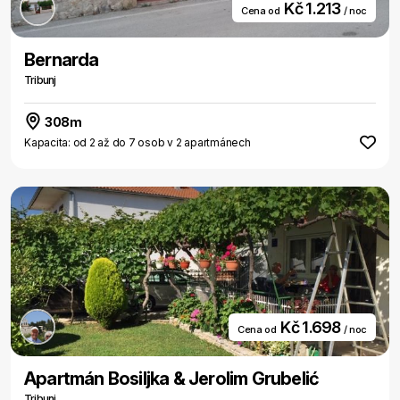
Kč 1.213
Cena od
/ noc
Bernarda
Tribunj
308m
Kapacita: od 2 až do 7 osob v 2 apartmánech
Kč 1.698
Cena od
/ noc
Apartmán Bosiljka & Jerolim Grubelić
Tribunj