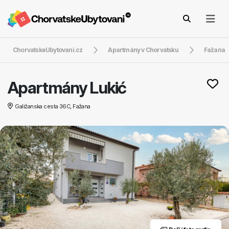
ChorvatskeUbytovani.cz
Apartmány v Chorvatsku
Fažana
Apartmány Lukić
Galižanska cesta 36C, Fažana