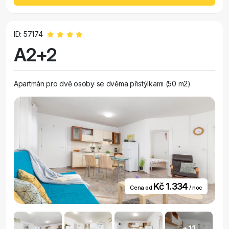
ID: 57174
A2+2
Apartmán pro dvě osoby se dvěma přistýlkami (50 m2)
Kč 1.334
Cena od
/ noc
+11