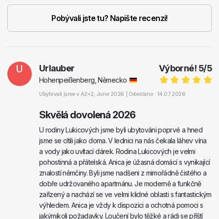
Pobývali jste tu? Napište recenzi!
U
Urlauber
Výborné!
5
/
5
Hohenpeißenberg, Německo
Ubytovali jsme v
A2+2
, June 2026 |
Odesláno : 14.07.2026
Skvělá dovolená 2026
U rodiny Lukicových jsme byli ubytováni poprvé a hned
jsme se cítili jako doma. V lednici na nás čekala láhev vína
a vody jako uvítací dárek. Rodina Lukicových je velmi
pohostinná a přátelská. Anica je úžasná domácí s vynikající
znalostí němčiny. Byli jsme nadšeni z mimořádně čistého a
dobře udržovaného apartmánu. Je moderně a funkčně
zařízený a nachází se ve velmi klidné oblasti s fantastickým
výhledem. Anica je vždy k dispozici a ochotná pomoci s
jakýmikoli požadavky. Loučení bylo těžké a rádi se příští