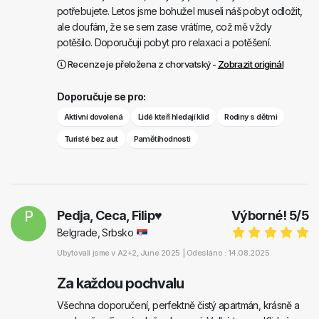
potřebujete. Letos jsme bohužel museli náš pobyt odložit,
ale doufám, že se sem zase vrátíme, což mě vždy
potěšilo. Doporučuji pobyt pro relaxaci a potěšení.
Recenze je přeložena z chorvatský -
Zobrazit originál
Doporučuje se pro:
Aktivní dovolená
Lidé kteří hledají klid
Rodiny s dětmi
Turisté bez aut
Pamětihodnosti
P
Pedja, Ceca, Filip♥️
Výborné!
5
/
5
Belgrade, Srbsko
Ubytovali jsme v
A2+2
, June 2025 |
Odesláno : 14.08.2025
Za každou pochvalu
Všechna doporučení, perfektně čistý apartmán, krásně a