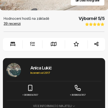
Další fotografie
Výborné!
5
/5
Hodnocení hostů na základě
39
recenzi
Anica Lukić
Inzerent od 2017
+385989347457
+385989347457
VÍCE INFORMACÍ O MAJITELI