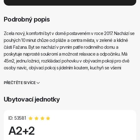
Podrobný popis
Zcela nový, komfortní byt v domě postaveném v roce 2017. Nachází se
pouhých 10 minut chůze od pláže a centra města, v zelené a klidné
části Fažana. Byt se nachází v prvním patře rodinného domu a
poskytuje naprosté soukromí a možnost relaxace a odpočinku. Má
45m2, jednu ložnici, rozkládací pohovku v obývacím pokoji pro dvě
osoby navíc, obývací pokoj s jídelním koutem, kuchyň se všemi
potřebnými spotřebiči, velký balkon s výhledem do přírody, koupelnu.
Okolí je velmi klidné, v okolí je pouze několik rodinných domů. Na
PŘEČTĚTE SI VÍCE
druhou stranu to není daleko od pláže a centra města. Na nejbližší trh
dojdete za 5 minut. V centru je mnoho restaurací, kaváren, obchodů,
Ubytovací jednotky
obchodů se suvenýry, lékárna, lékař, pošta, banka, autobusové
nádraží, bankomaty - vše, co potřebujete pro perfektní dovolenou!
ID: 53581
A2+2