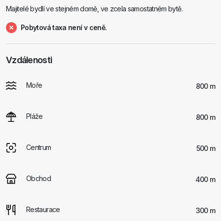
Majitelé bydlí ve stejném domě, ve zcela samostatném bytě.
Pobytová taxa není v ceně.
Vzdálenosti
Moře
800 m
Pláže
800 m
Centrum
500 m
Obchod
400 m
Restaurace
300 m