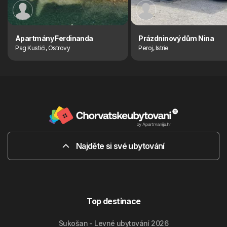
Apartmány Ferdinanda
Prázdninový dům Nina
Pag Kustići, Ostrovy
Peroj, Istrie
Najděte si své ubytování
Top destinace
Sukošan - Levné ubytování 2026