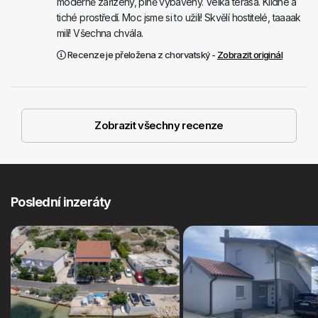
moderně zařízený, plně vybavený. Velká terasa. Klidné a
tiché prostředí. Moc jsme si to užili! Skvělí hostitelé, taaaak
milí! Všechna chvála.
Recenze je přeložena z chorvatský -
Zobrazit originál
Zobrazit všechny recenze
Poslední inzeráty