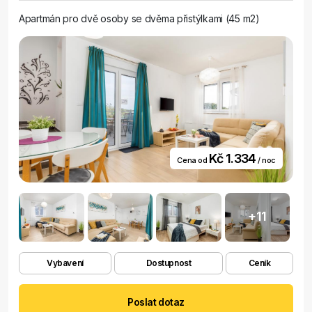
Apartmán pro dvě osoby se dvěma přistýlkami (45 m2)
Kč 1.334
Cena od
/ noc
+11
Vybavení
Dostupnost
Ceník
Poslat dotaz