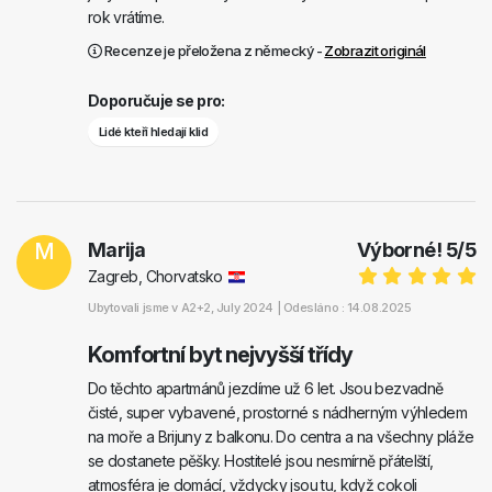
rok vrátíme.
Recenze je přeložena z německý -
Zobrazit originál
Doporučuje se pro:
Lidé kteří hledají klid
M
Marija
Výborné!
5
/
5
Zagreb, Chorvatsko
Ubytovali jsme v
A2+2
, July 2024 |
Odesláno : 14.08.2025
Komfortní byt nejvyšší třídy
Do těchto apartmánů jezdíme už 6 let. Jsou bezvadně
čisté, super vybavené, prostorné s nádherným výhledem
na moře a Brijuny z balkonu. Do centra a na všechny pláže
se dostanete pěšky. Hostitelé jsou nesmírně přátelští,
atmosféra je domácí, vždycky jsou tu, když cokoli