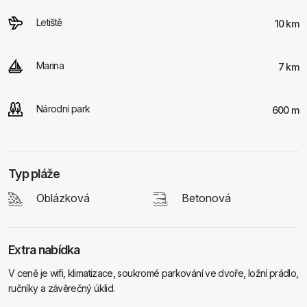
Letiště
10 km
Marina
7 km
Národní park
600 m
Typ pláže
Oblázková
Betonová
Extra nabídka
V ceně je wifi, klimatizace, soukromé parkování ve dvoře, ložní prádlo,
ručníky a závěrečný úklid.