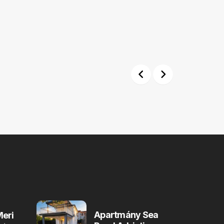
Previous
Next
Apartmány Sea
eri