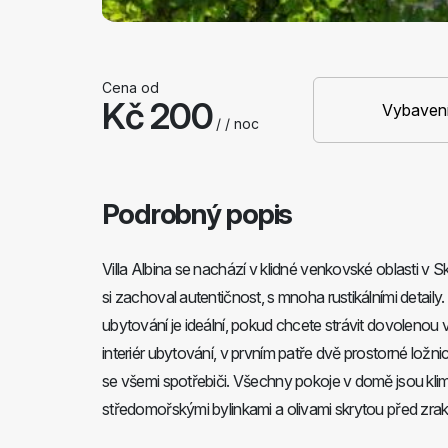
Cena od
Kč 200
Vybaven
/ / noc
Podrobný popis
Villa Albina se nachází v klidné venkovské oblasti v S
si zachoval autentičnost, s mnoha rustikálními detail
ubytování je ideální, pokud chcete strávit dovolenou 
interiér ubytování, v prvním patře dvě prostorné ložn
se všemi spotřebiči. Všechny pokoje v domě jsou klim
středomořskými bylinkami a olivami skrytou před zrak