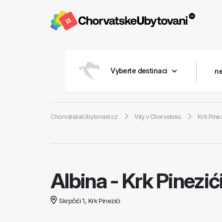
Vyberte destinaci
ChorvatskeUbytovani.cz
Vily v Chorvatsku
Krk Pinez
Albina
-
Krk Pinezić
Skrpčići 1, Krk Pinezići