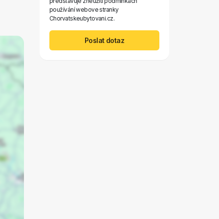
představuje zneužití podmínkách
používání webove stranky
Chorvatskeubytovani.cz.
Poslat dotaz