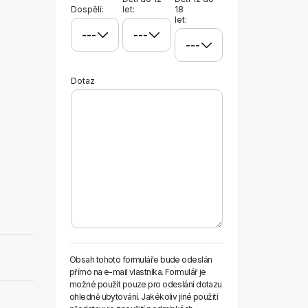
Dospělí:
let:
18
let:
Dotaz
Obsah tohoto formuláře bude odeslán
přímo na e-mail vlastníka. Formulář je
možné použít pouze pro odeslání dotazu
ohledně ubytování. Jakékoliv jiné použití