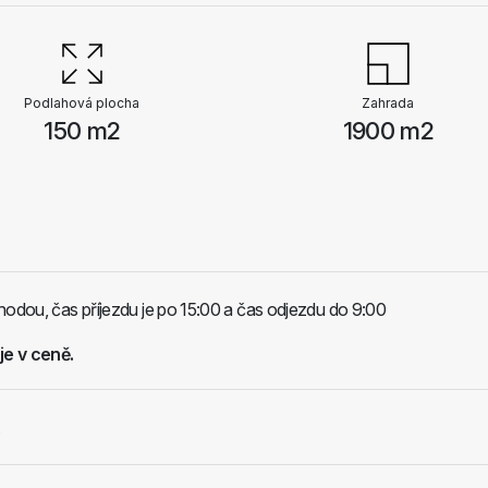
Podlahová plocha
Zahrada
150 m2
1900 m2
hodou, čas příjezdu je po 15:00 a čas odjezdu do 9:00
je v ceně.
.