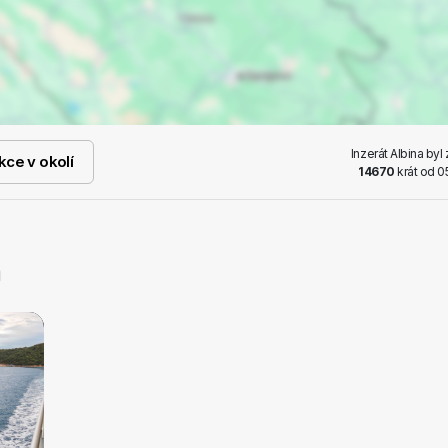
Inzerát Albina by
kce v okolí
14670
krát od 0
a