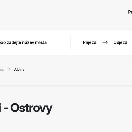
P
ići
Albina
i - Ostrovy