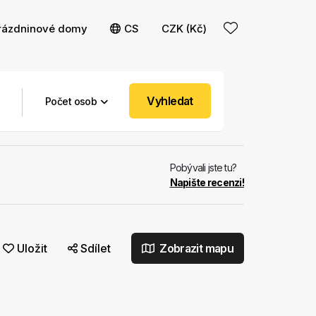
rázdninové domy
CS
CZK (Kč)
Vyhledat
Počet osob
Pobývali jste tu?
Napište recenzi!
Uložit
Sdílet
Zobrazit mapu