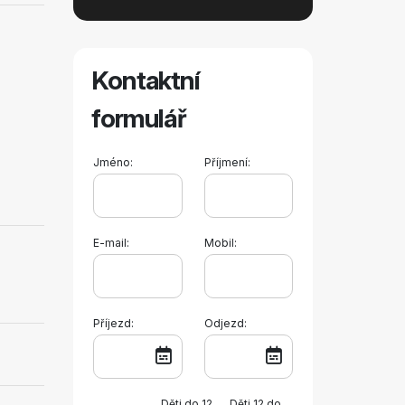
Kontaktní
formulář
Jméno:
Příjmení:
E-mail:
Mobil:
Příjezd:
Odjezd:
Děti do 12
Děti 12 do