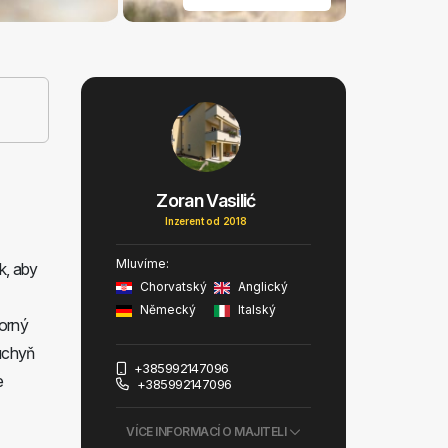
Zoran Vasilić
Inzerent od 2018
Mluvíme:
k, aby
Chorvatský
Anglický
Německý
Italský
torný
kuchyň
+385992147096
e
+385992147096
VÍCE INFORMACÍ O MAJITELI