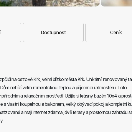
í
Dostupnost
Ceník
krpčići na ostrově Krk, velmi blízko města Krk. Unikátní, renovovaný ta
y. Dům nabízí velmi romantickou, teplou a příjemnou atmosféru. Toto
v přírodním a relaxačním prostředí. Užijte si krásný bazén 10x4 a pros
ice s vlastní koupelnou a balkonem, velký obývací pokoj a kompletní 
atizované a mají internet zdarma, dvě terasy a prostornou zahradu s
y.