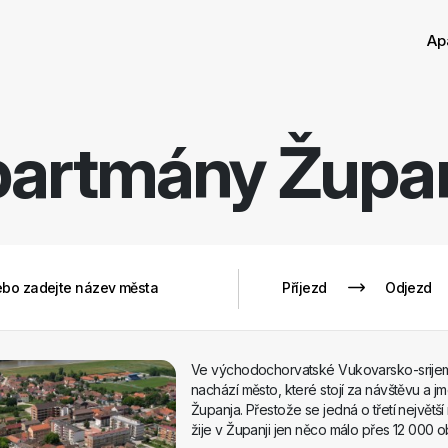
Tříděn
Odstranit
Ap
partmány
Župa
Ve východochorvatské Vukovarsko-srije
nachází město, které stojí za návštěvu a j
Županja. Přestože se jedná o třetí největší
žije v Županji jen něco málo přes 12 000 o