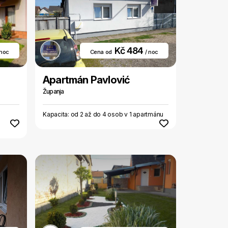
Kč 484
 noc
Cena od
/ noc
Apartmán Pavlović
Županja
Kapacita: od 2 až do 4 osob v 1 apartmánu