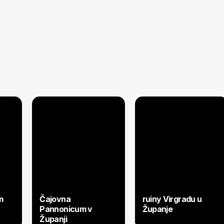
m
Čajovna
ruiny Virgradu u
Pannonicum v
Županje
Županji