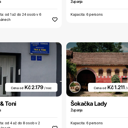
a
Županja
ta: od 1 až do 24 osob v 6
Kapacita: 6 persons
mánech
Kč 2.179
Kč 1.211
Cena od
/ noc
Cena od
/
& Toni
Šokačka Lady
a
Županja
ta: od 4 až do 8 osob v 2
Kapacita: 6 persons