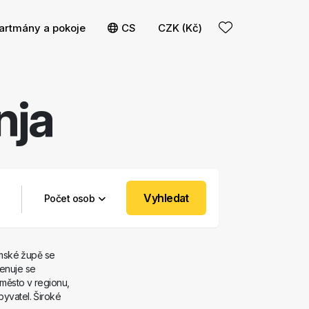
í
 filtry
artmány a pokoje
CS
CZK (Kč)
nja
Vyhledat
Počet osob
mské župě se
menuje se
 město v regionu,
byvatel. Široké