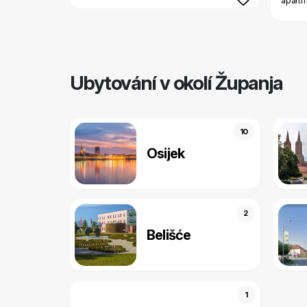
apart
Ubytování v okolí Županja
10
Osijek
2
Belišće
1