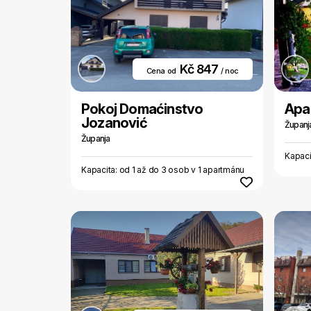
Kč 847
Cena od
/ noc
Pokoj Domaćinstvo
Apa
Jozanović
Županj
Županja
Kapaci
Kapacita: od 1 až do 3 osob v 1 apartmánu