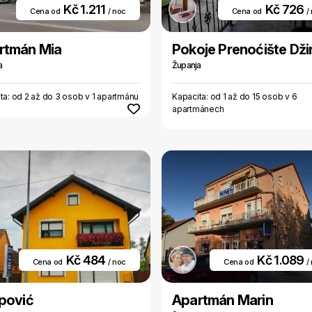
Kč 1.211
Kč 726
Cena od
/ noc
Cena od
/
rtmán Mia
Pokoje Prenoćište Dži
a
Županja
ta: od 2 až do 3 osob v 1 apartmánu
Kapacita: od 1 až do 15 osob v 6
apartmánech
Kč 484
Kč 1.089
Cena od
/ noc
Cena od
/
ipović
Apartmán Marin