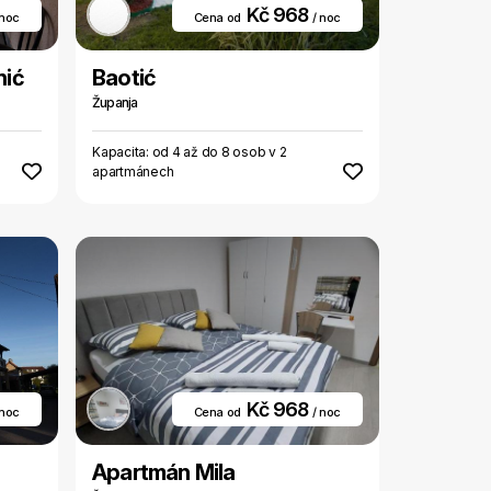
Kč 968
 noc
Cena od
/ noc
nić
Baotić
Županja
Kapacita: od 4 až do 8 osob v 2
apartmánech
Kč 968
 noc
Cena od
/ noc
Apartmán Mila