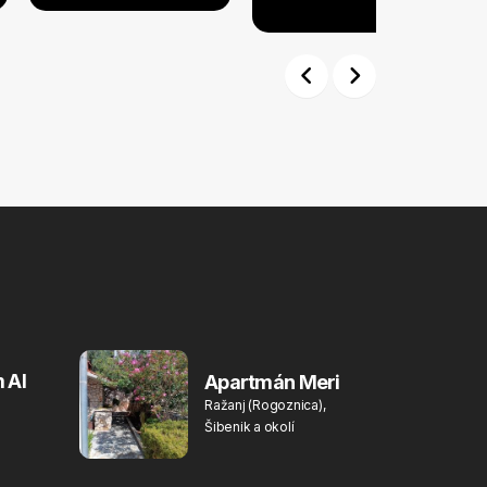
Previous
Next
 Al
Apartmán Meri
Ražanj (Rogoznica),
Šibenik a okolí