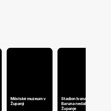
Městské muzeum v
Stadion Ivana
Županji
Baruna nedaleko
Županje