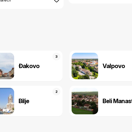
mánech
3
Đakovo
Valpovo
2
Bilje
Beli Manast