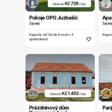
Kč 726
Cena od
/ noc
Pokoje OPG Juzbašić
Apa
Županja
Županj
Kapacita: od 1 až do 9 osob v 3
Kapaci
apartmánech
Kč 1.453
Cena od
/ noc
Prázdninový dům
Par