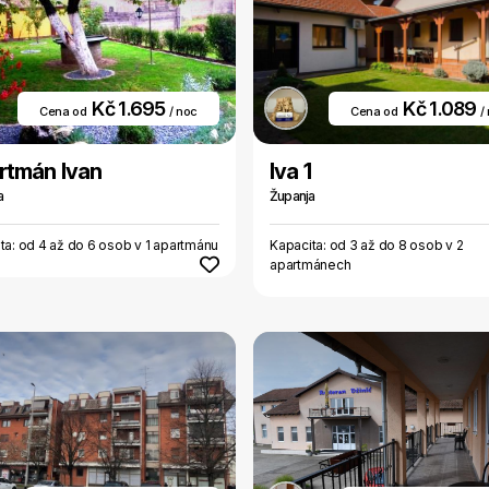
Kč 1.695
Kč 1.089
Cena od
/ noc
Cena od
/
rtmán Ivan
Iva 1
a
Županja
ta: od 4 až do 6 osob v 1 apartmánu
Kapacita: od 3 až do 8 osob v 2
apartmánech