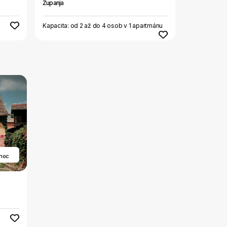
Županja
Kapacita: od 2 až do 4 osob v 1 apartmánu
 noc