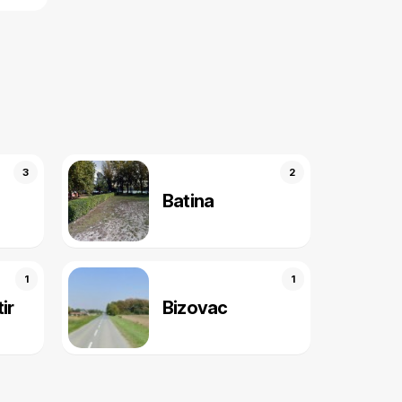
3
2
Batina
1
1
ir
Bizovac