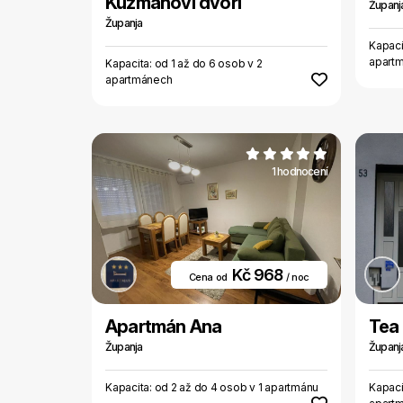
Kuzmanovi dvori
Županj
Županja
Kapaci
apart
Kapacita: od 1 až do 6 osob v 2
apartmánech
1 hodnocení
Kč 968
Cena od
/ noc
Apartmán Ana
Tea 
Županja
Županj
Kapacita: od 2 až do 4 osob v 1 apartmánu
Kapaci