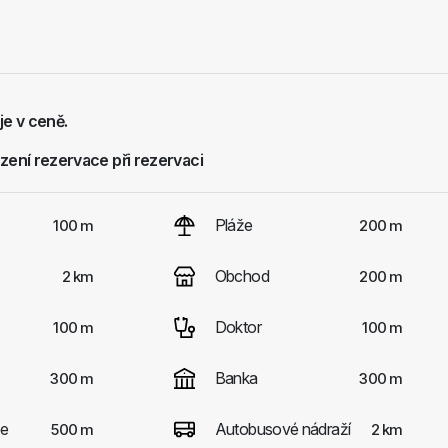
je v ceně.
zení rezervace při rezervaci
Pláže
100 m
200 m
Obchod
2 km
200 m
Doktor
100 m
100 m
Banka
300 m
300 m
ce
Autobusové nádraží
500 m
2 km