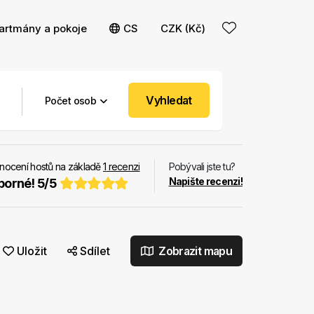
artmány a pokoje
CS
CZK (Kč)
Vyhledat
Počet osob
nocení hostů na základě
1
recenzi
Pobývali jste tu?
Napište recenzi!
borné!
5
/
5
Uložit
Sdílet
Zobrazit mapu