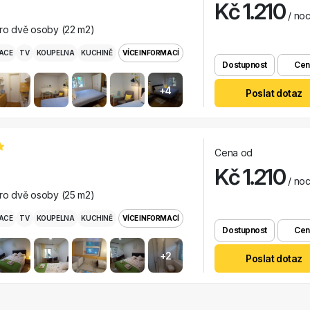
Kč 1.210
/ no
pro dvě osoby (22 m2)
ACE
TV
KOUPELNA
KUCHINĚ
VÍCE INFORMACÍ
Dostupnost
Cen
+4
Poslat dotaz
Cena od
Kč 1.210
/ no
pro dvě osoby (25 m2)
ACE
TV
KOUPELNA
KUCHINĚ
VÍCE INFORMACÍ
Dostupnost
Cen
+2
Poslat dotaz