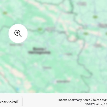
Inzerát Apartmány Zenta Zsa Zsa byl
kce v okolí
19887
krát od 24