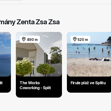
tmány Zenta Zsa Zsa
490 m
520 m
it
The Works
Firule pláž ve Splitu
Coworking - Split