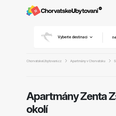
Vyberte destinaci
ChorvatskeUbytovani.cz
Apartmány v Chorvatsku
S
Apartmány Zenta Z
okolí