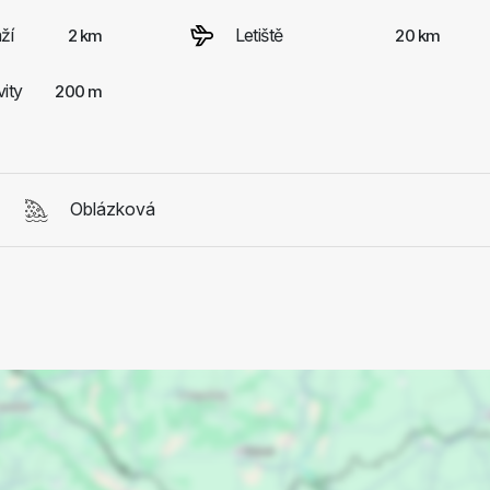
ží
Letiště
2 km
20 km
vity
200 m
Oblázková