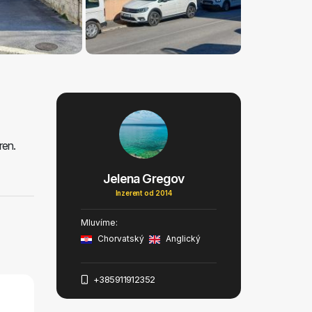
ren.
Jelena Gregov
Inzerent od 2014
Mluvíme:
Chorvatský
Anglický
+385911912352