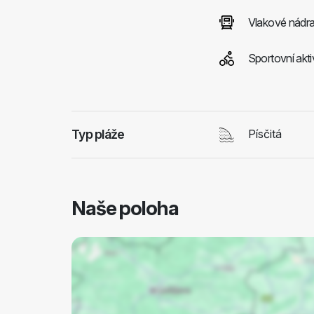
Vlakové nádra
Sportovní akti
Typ pláže
Písčitá
Naše poloha