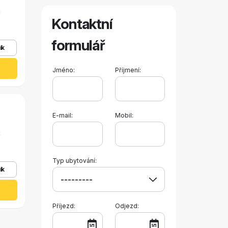
c
Kontaktní
formulář
ík
Jméno:
Příjmení:
E-mail:
Mobil:
c
Typ ubytování:
ík
Příjezd:
Odjezd: