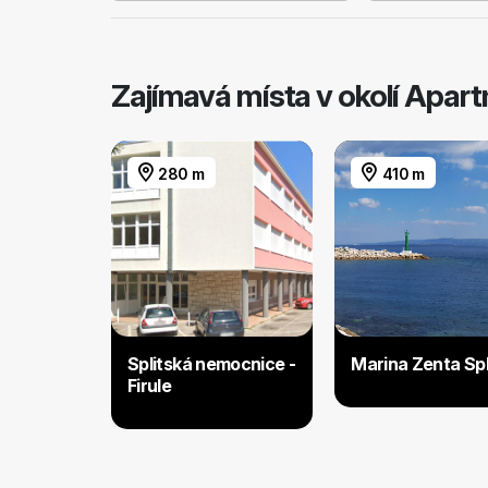
Zajímavá místa v okolí Apar
280 m
410 m
Splitská nemocnice -
Marina Zenta Spl
Firule