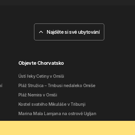
Najděte si své ubytování
Objevte Chorvatsko
Ústí řeky Cetiny v Omiši
ní
Pláž Stružica – Trnbusi nedaleko Omiše
Pláž Nemira v Omiši
Kostel svatého Mikuláše v Tribunji
Marina Mala Lamjana na ostrově Ugljan