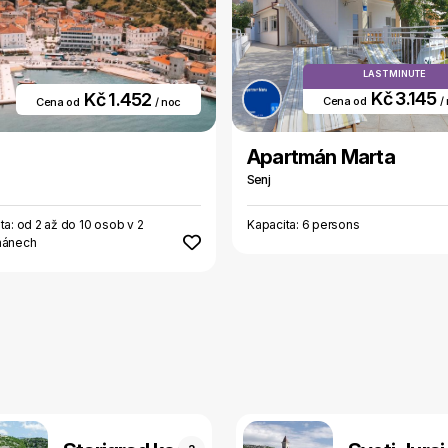
LAST MINUTE
Kč 3.145
Kč 1.452
Cena od
/
Cena od
/ noc
Apartmán Marta
Senj
ta: od 2 až do 10 osob v 2
Kapacita: 6 persons
mánech