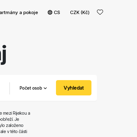
artmány a pokoje
CS
CZK (Kč)
j
Vyhledat
Počet osob
e mezi Rijekou a
pobřeží. Je
bylo založeno
le v této části