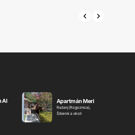
Previous
Next
 Al
Apartmán Meri
Ražanj (Rogoznica),
Šibenik a okolí