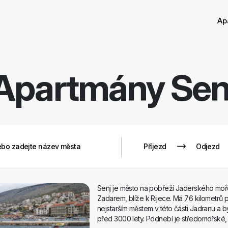
Ap
Apartmány
Sen
Senj je město na pobřeží Jaderského moř
Zadarem, blíže k Rijece. Má 76 kilometrů 
nejstarším městem v této části Jadranu a 
před 3000 lety. Podnebí je středomořské, a