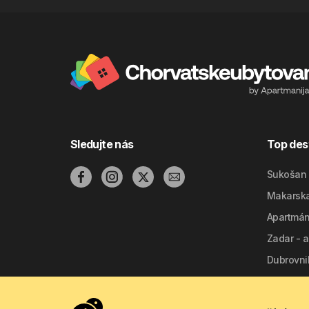
Sledujte nás
Top des
Sukošan 
Makarska
Apartmán
Zadar - 
Dubrovnik