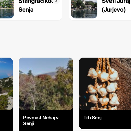
Starigrad kod
Sveti Juraj
2
Senja
(Jurjevo)
Pevnost Nehaj v
Trh Senj
Senji