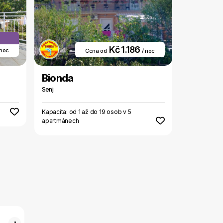
Kč 1.186
 noc
Cena od
/ noc
Bionda
Senj
Kapacita: od 1 až do 19 osob v 5
apartmánech