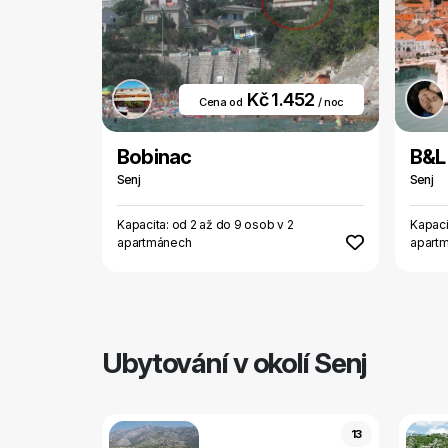
Kč 1.452
Cena od
/ noc
Bobinac
B&L
Senj
Senj
Kapacita: od 2 až do 9 osob v 2
Kapaci
apartmánech
apart
Ubytování v okolí Senj
13