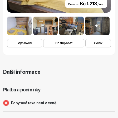
Kč 1.213
Cena od
/ noc
+1
Vybavení
Dostupnost
Ceník
Další informace
Platba a podmínky
Pobytová taxa není v ceně.