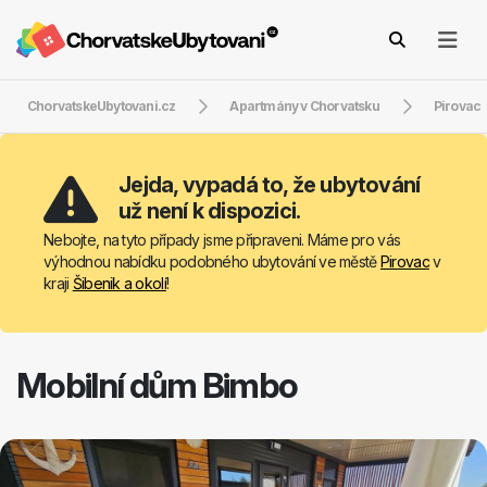
ChorvatskeUbytovani.cz
Apartmány v Chorvatsku
Pirovac
Jejda, vypadá to, že ubytování
už není k dispozici.
Nebojte, na tyto případy jsme připraveni. Máme pro vás
výhodnou nabídku podobného ubytování ve městě
Pirovac
v
kraji
Šibenik a okolí
!
Mobilní dům Bimbo