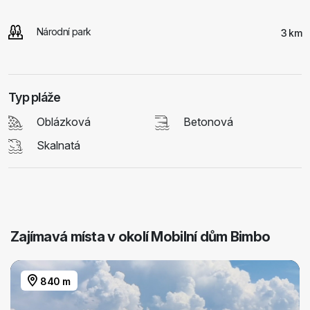
Národní park
3 km
Typ pláže
Oblázková
Betonová
Skalnatá
Zajímavá místa v okolí Mobilní dům Bimbo
840 m