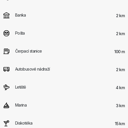
Banka
2 km
Pošta
2 km
Čerpací stanice
100 m
Autobusové nádraží
2 km
Letiště
4 km
Marina
3 km
Diskotéka
15 km