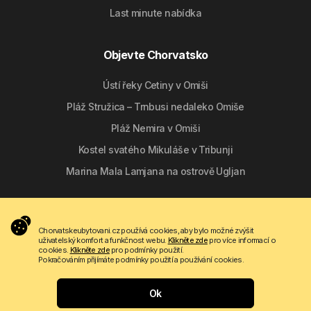
Last minute nabídka
Objevte Chorvatsko
Ústí řeky Cetiny v Omiši
Pláž Stružica – Trnbusi nedaleko Omiše
Pláž Nemira v Omiši
Kostel svatého Mikuláše v Tribunji
Marina Mala Lamjana na ostrově Ugljan
Sledujte nás
Chorvatskeubytovani.cz používá cookies, aby bylo možné zvýšit
uživatelský komfort a funkčnost webu.
Klikněte zde
pro více informací o
cookies.
Klikněte zde
pro podmínky použití.
Pokračováním přijímáte podmínky použití a používání cookies.
Ok
Copyright © 2009 - 2026 Do-bra d.o.o.