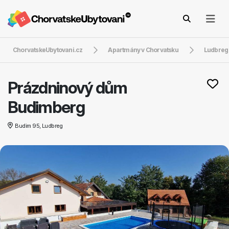
ChorvatskeUbytovani.cz
Apartmány v Chorvatsku
Ludbreg
Prázdninový dům
Budimberg
Budim 95, Ludbreg