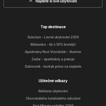
Najděte si své ubytování
Top destinace
Sukošan - Levné ubytování 2026
Makarska - Až o 50% levnější
Apartmány Novi Vinodolski - Kvarner
Zadar - apartmány a pokoje
Dubrovnik - kontak primo na majitele
Užitečné odkazy
Reklama ubytování
Chorvatského turistického sdružení
First Minute nabídka 2026