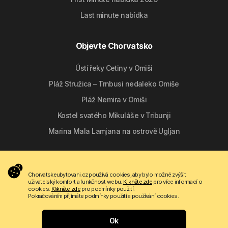
Last minute nabídka
Objevte Chorvatsko
Ústí řeky Cetiny v Omiši
Pláž Stružica – Trnbusi nedaleko Omiše
Pláž Nemira v Omiši
Kostel svatého Mikuláše v Tribunji
Marina Mala Lamjana na ostrově Ugljan
Sledujte nás
Chorvatskeubytovani.cz používá cookies, aby bylo možné zvýšit
uživatelský komfort a funkčnost webu.
Klikněte zde
pro více informací o
cookies.
Klikněte zde
pro podmínky použití.
Pokračováním přijímáte podmínky použití a používání cookies.
Ok
Copyright © 2009 - 2026 Do-bra d.o.o.