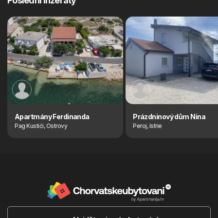
Poslední inzeráty
Apartmány Ferdinanda
Prázdninový dům Nina
Pag Kustići, Ostrovy
Peroj, Istrie