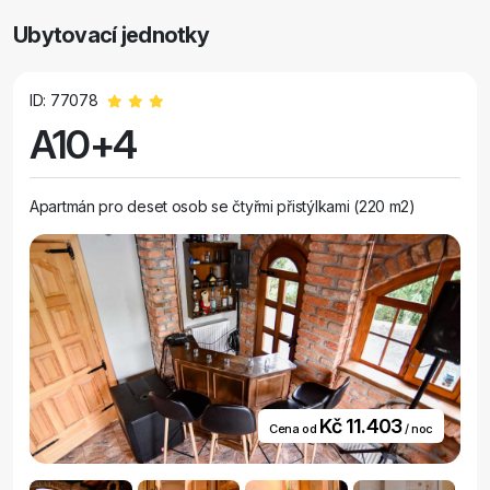
Ubytovací jednotky
ID: 77078
A10+4
Apartmán pro deset osob se čtyřmi přistýlkami (220 m2)
Kč 11.403
Cena od
/ noc