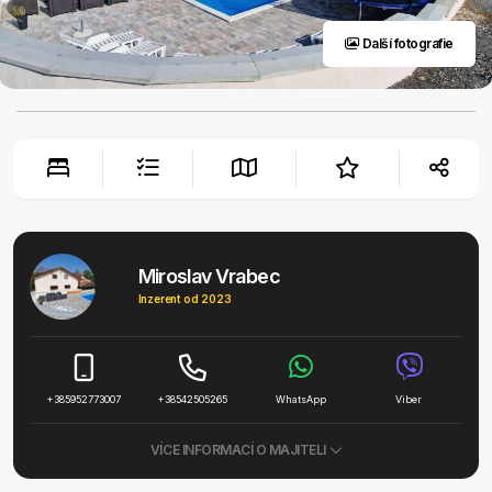
Další fotografie
Miroslav Vrabec
Inzerent od 2023
+385952773007
+38542505265
WhatsApp
Viber
VÍCE INFORMACÍ O MAJITELI