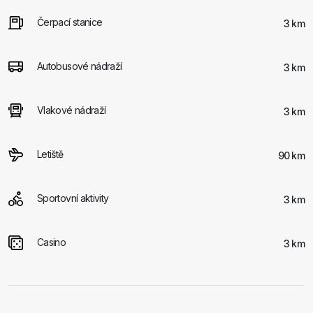
Čerpací stanice
3 km
Autobusové nádraží
3 km
Vlakové nádraží
3 km
Letiště
90 km
Sportovní aktivity
3 km
Casino
3 km