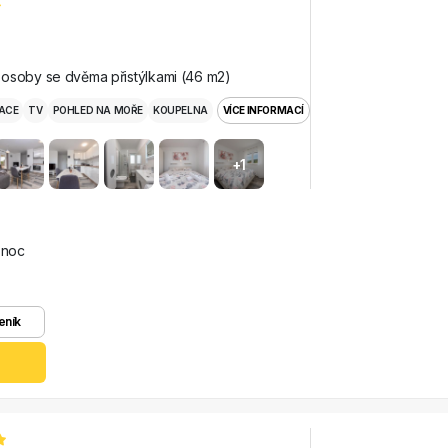
osoby se dvěma přistýlkami (46 m2)
ACE
TV
POHLED NA MOŘE
KOUPELNA
VÍCE INFORMACÍ
+1
 noc
eník
z