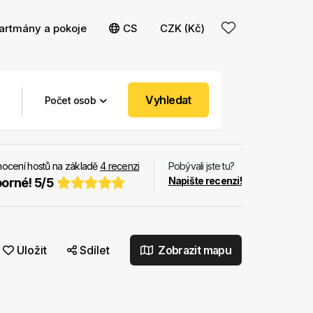
artmány a pokoje
CS
CZK (Kč)
Vyhledat
Počet osob
ocení hostů na základě
4
recenzi
Pobývali jste tu?
Napište recenzi!
orné!
5
/
5
Uložit
Sdílet
Zobrazit mapu