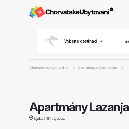
Vyberte destinaci
ChorvatskeUbytovani.cz
Apartmány v Chorvatsku
L
Apartmány Lazanja
Ljubač 134, Ljubač