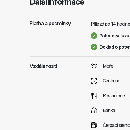
Další informace
Platba a podmínky
Příjezd po 14 hodině
Pobytová taxa 
Doklad o potvr
Vzdálenosti
Moře
Centrum
Restaurace
Banka
Čerpací stani