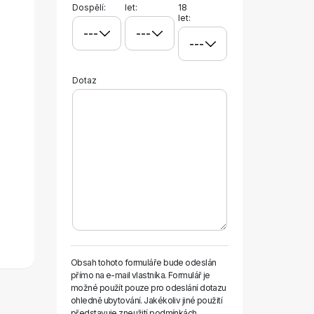
Dospělí:
let:
18
let:
Dotaz
Obsah tohoto formuláře bude odeslán
přímo na e-mail vlastníka. Formulář je
možné použít pouze pro odeslání dotazu
ohledně ubytování. Jakékoliv jiné použití
představuje zneužití podmínkách