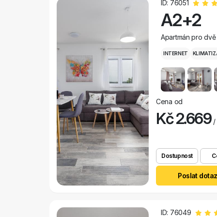
ID: 76051
A2+2
Apartmán pro dvě 
INTERNET
KLIMATIZ
Cena od
Kč 2.669
/
Dostupnost
C
Poslat dota
ID: 76049