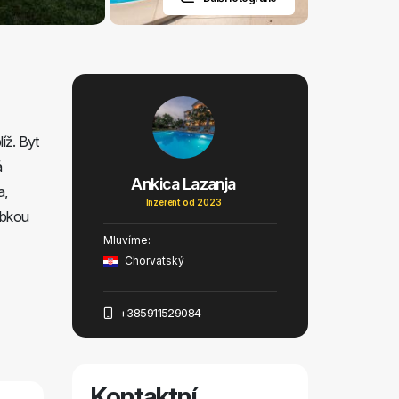
íž. Byt
á
Ankica Lazanja
a,
Inzerent od 2023
ubkou
Mluvíme:
Chorvatský
+385911529084
Kontaktní