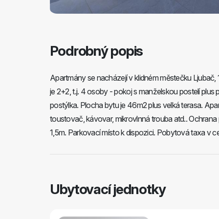
Podrobný popis
Apartmány se nacházejí v klidném městečku Ljubač, 16
je 2+2, t.j. 4 osoby - pokoj s manželskou postelí plus 
postýlka. Plocha bytu je 46m2 plus velká terasa. Ap
toustovač, kávovar, mikrovlnná trouba atd.. Ochrana
1,5m. Parkovací místo k dispozici. Pobytová taxa v c
Ubytovací jednotky