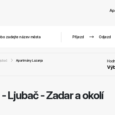
Ap
jubač
Apartmány Lazanja
Hodn
Výb
-
Ljubač - Zadar a okolí