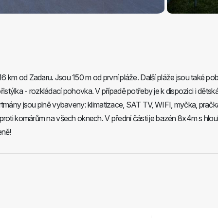
 km od Zadaru. Jsou 150 m od první pláže. Další pláže jsou také pobl
přistýlka - rozkládací pohovka. V případě potřeby je k dispozici i dětsk
artmány jsou plně vybaveny: klimatizace, SAT TV, WIFI, myčka, pračk
 proti komárům na všech oknech. V přední části je bazén 8x4m s hlo
eně!