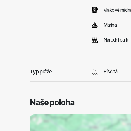
Vlakové nádra
Marina
Národní park
Typ pláže
Písčitá
Naše poloha