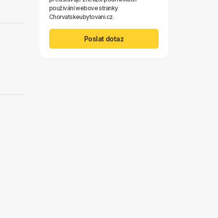
používání webove stranky
Chorvatskeubytovani.cz.
Poslat dotaz