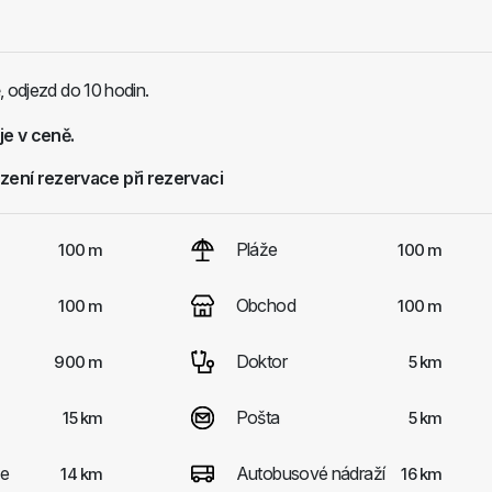
, odjezd do 10 hodin.
je v ceně.
zení rezervace při rezervaci
Pláže
100 m
100 m
Obchod
100 m
100 m
Doktor
900 m
5 km
Pošta
15 km
5 km
ce
Autobusové nádraží
14 km
16 km