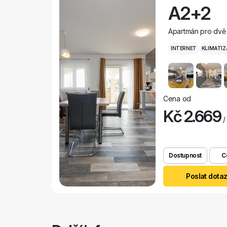
A2+2
Apartmán pro dvě 
INTERNET
KLIMATIZ
Cena od
Kč 2.669
/
Dostupnost
C
Poslat dota