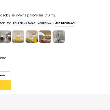
osoby se dvěma přistýlkami (46 m2)
ACE
TV
POHLED NA MOŘE
KOUPELNA
VÍCE INFORMACÍ
 noc
eník
z