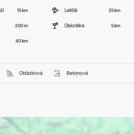
ží
Letiště
15 km
25 km
Diskotéka
200 m
5 km
40 km
Oblázková
Betonová