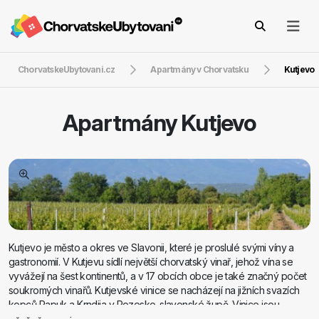
ChorvatskeUbytovani.cz
Apartmány v Chorvatsku
Kutjevo
Apartmány
Kutjevo
Kutjevo je město a okres ve Slavonii, které je proslulé svými víny a
gastronomií. V Kutjevu sídlí největší chorvatský vinař, jehož vína se
vyvážejí na šest kontinentů, a v 17 obcích obce je také značný počet
soukromých vinařů. Kutjevské vinice se nacházejí na jižních svazích
kopců Papuk a Krndija v Pozesko-slavonské župě. Vinice jsou
proslulé svými bílými víny, zejména díky odrůdě Grasevina. Nejméně