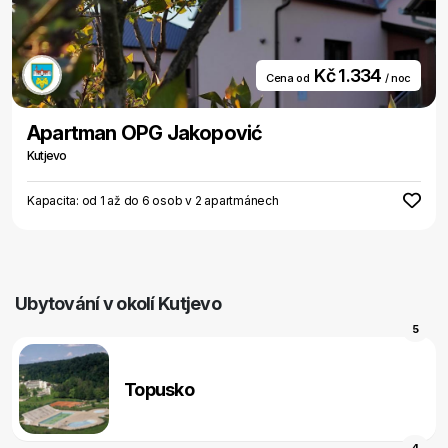
Kč 1.334
Cena od
/ noc
Apartman OPG Jakopović
Kutjevo
Kapacita: od 1 až do 6 osob v 2 apartmánech
Ubytování v okolí Kutjevo
5
Topusko
4