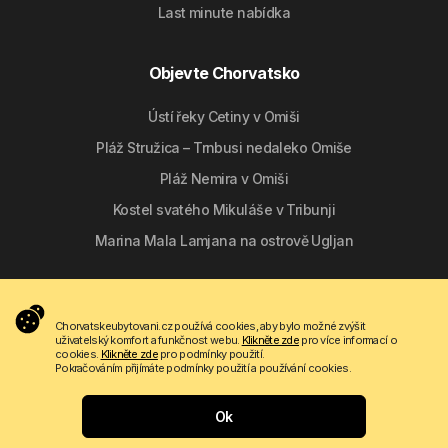
Last minute nabídka
Objevte Chorvatsko
Ústí řeky Cetiny v Omiši
Pláž Stružica – Trnbusi nedaleko Omiše
Pláž Nemira v Omiši
Kostel svatého Mikuláše v Tribunji
Marina Mala Lamjana na ostrově Ugljan
Sledujte nás
Chorvatskeubytovani.cz používá cookies, aby bylo možné zvýšit
uživatelský komfort a funkčnost webu.
Klikněte zde
pro více informací o
cookies.
Klikněte zde
pro podmínky použití.
Pokračováním přijímáte podmínky použití a používání cookies.
Ok
Copyright © 2009 - 2026 Do-bra d.o.o.
Kam chcete na dovolenou?
Kontakt
O nás
Podmínky použití
Apartmanija.hr