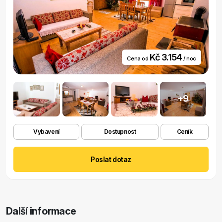
Kč 3.154
Cena od
/ noc
+9
Vybavení
Dostupnost
Ceník
Poslat dotaz
Další informace