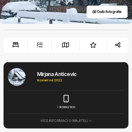
Další fotografie
Mirjana Anticevic
Inzerent od 2022
+38598821635
VÍCE INFORMACÍ O MAJITELI