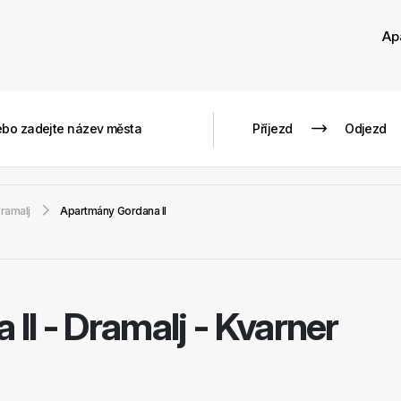
Ap
ramalj
Apartmány Gordana II
 II
-
Dramalj - Kvarner