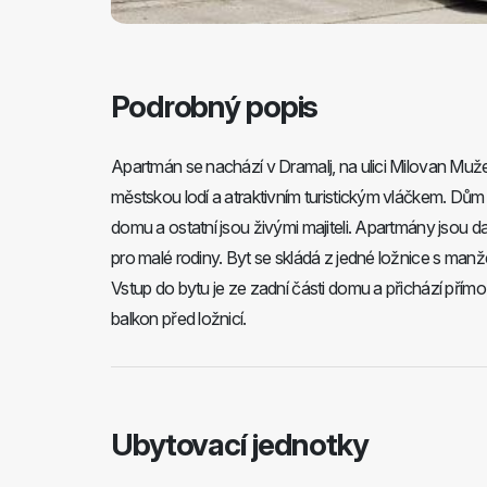
Podrobný popis
Apartmán se nachází v Dramalj, na ulici Milovan Mu
městskou lodí a atraktivním turistickým vláčkem. Dům
domu a ostatní jsou živými majiteli. Apartmány jsou d
pro malé rodiny. Byt se skládá z jedné ložnice s man
Vstup do bytu je ze zadní části domu a přichází přím
balkon před ložnicí.
Ubytovací jednotky