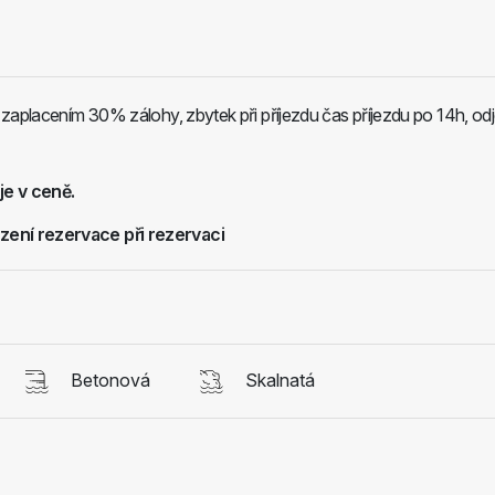
zaplacením 30% zálohy, zbytek při příjezdu čas příjezdu po 14h, od
je v ceně.
zení rezervace při rezervaci
Betonová
Skalnatá