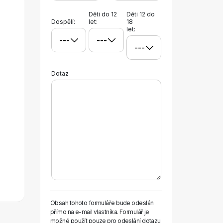
Děti do 12
Děti 12 do
Dospělí:
let:
18
let:
Dotaz
Obsah tohoto formuláře bude odeslán
přímo na e-mail vlastníka. Formulář je
možné použít pouze pro odeslání dotazu