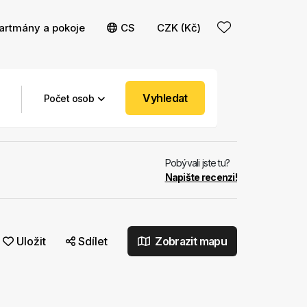
artmány a pokoje
CS
CZK (Kč)
Vyhledat
Počet osob
Pobývali jste tu?
Napište recenzi!
Uložit
Sdílet
Zobrazit mapu