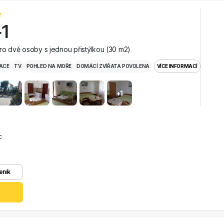
1
ro dvě osoby s jednou přistýlkou (30 m2)
ACE
TV
POHLED NA MOŘE
DOMÁCÍ ZVÍŘATA POVOLENA
VÍCE INFORMACÍ
+1
c
eník
z