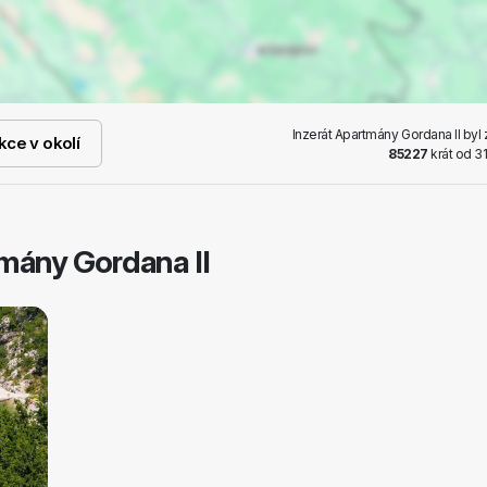
Inzerát Apartmány Gordana II byl
kce v okolí
85227
krát od 3
tmány Gordana II