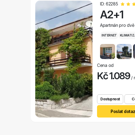
ID: 62285
A2+1
Apartmán pro dvě 
INTERNET
KLIMATIZ
Cena od
Kč 1.089
/ 
Dostupnost
C
Poslat dota