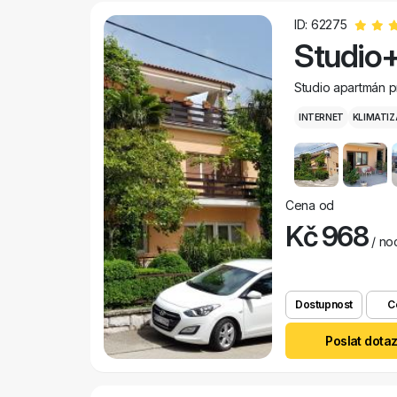
ID: 62275
Studio+
Studio apartmán p
INTERNET
KLIMATIZ
Cena od
Kč 968
/ no
Dostupnost
C
Poslat dota