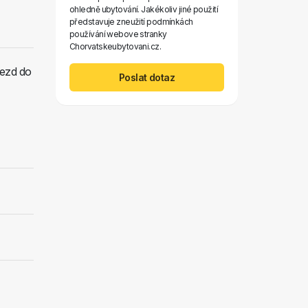
ohledně ubytování. Jakékoliv jiné použití
představuje zneužití podmínkách
používání webove stranky
Chorvatskeubytovani.cz.
jezd do
Poslat dotaz