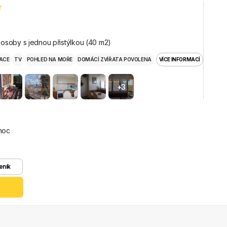
osoby s jednou přistýlkou (40 m2)
ACE
TV
POHLED NA MOŘE
DOMÁCÍ ZVÍŘATA POVOLENA
VÍCE INFORMACÍ
+3
noc
eník
z