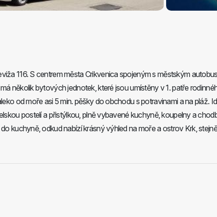
ževiža 116. S centrem města Crikvenica spojeným s městským autobu
 má několik bytových jednotek, které jsou umístěny v 1. patře rodinné
aleko od moře asi 5 min. pěšky do obchodu s potravinami a na pláž. Id
želskou postelí a přistýlkou, plně vybavené kuchyně, koupelny a chod
o do kuchyně, odkud nabízí krásný výhled na moře a ostrov Krk, stejně