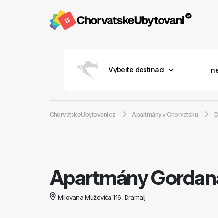
Vyberte destinaci
ChorvatskeUbytovani.cz
Apartmány v Chorvatsku
D
Apartmány Gordana
Milovana Muževića 116, Dramalj