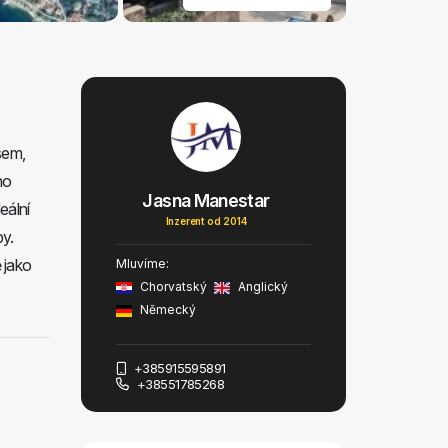
sem,
ho
Jasna Manestar
eální
Inzerent od 2014
by.
 jako
Mluvíme:
Chorvatský
Anglický
Německý
+385915595891
+38551785268