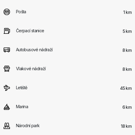
Pošta
1 km
Čerpací stanice
5 km
Autobusové nádraží
8 km
Vlakové nádraží
8 km
Letiště
45 km
Marina
6 km
Národní park
18 km