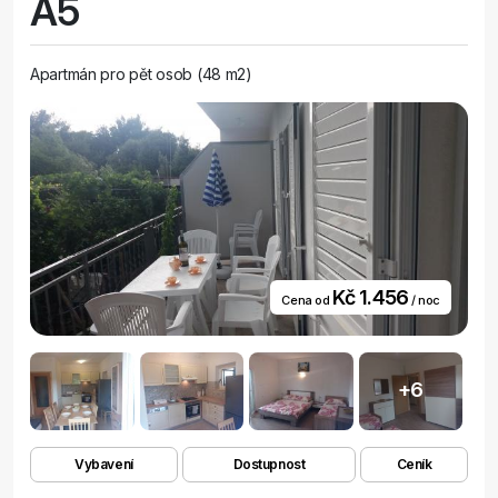
A5
Apartmán pro pět osob (48 m2)
Kč 1.456
Cena od
/ noc
+6
Vybavení
Dostupnost
Ceník