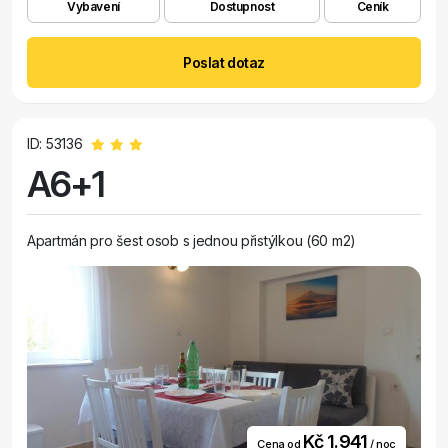
Vybavení
Dostupnost
Ceník
Poslat dotaz
ID: 53136
A6+1
Apartmán pro šest osob s jednou přistýlkou (60 m2)
Kč 1.941
Cena od
/ noc