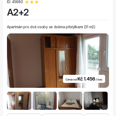
ID: 45680
A2+2
Apartmán pro dvě osoby se dvěma přistýlkami (31 m2)
Kč 1.456
Cena od
/ noc
+8