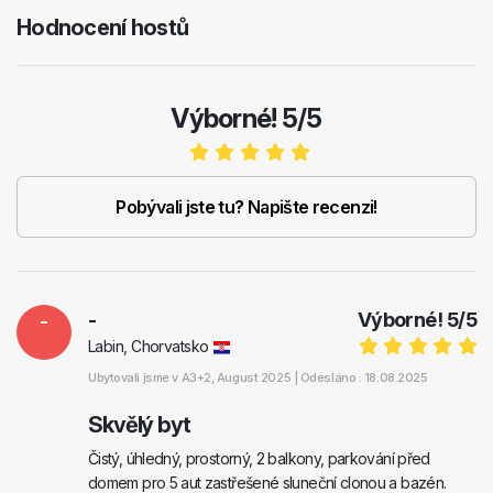
Hodnocení hostů
Výborné! 5/5
Pobývali jste tu? Napište recenzi!
-
-
Výborné!
5
/
5
Labin, Chorvatsko
Ubytovali jsme v
A3+2
, August 2025 |
Odesláno : 18.08.2025
Skvělý byt
Čistý, úhledný, prostorný, 2 balkony, parkování před
domem pro 5 aut zastřešené sluneční clonou a bazén.