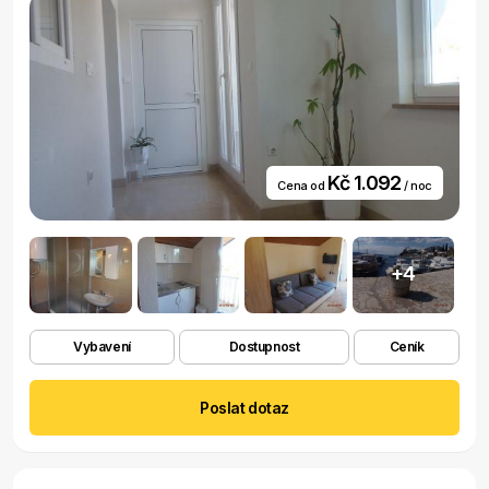
Kč 1.092
Cena od
/ noc
+4
Vybavení
Dostupnost
Ceník
Poslat dotaz