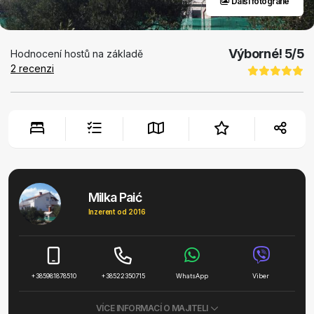
Další fotografie
Výborné!
5
/5
Hodnocení hostů na základě
2
recenzi
Milka Paić
Inzerent od 2016
+385981878510
+38522350715
WhatsApp
Viber
VÍCE INFORMACÍ O MAJITELI