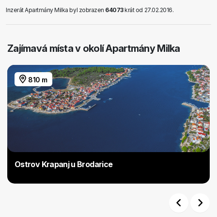
Inzerát Apartmány Milka byl zobrazen
64073
krát od 27.02.2016.
Zajímavá místa v okolí Apartmány Milka
810 m
Ostrov Krapanj u Brodarice
Previous
Next