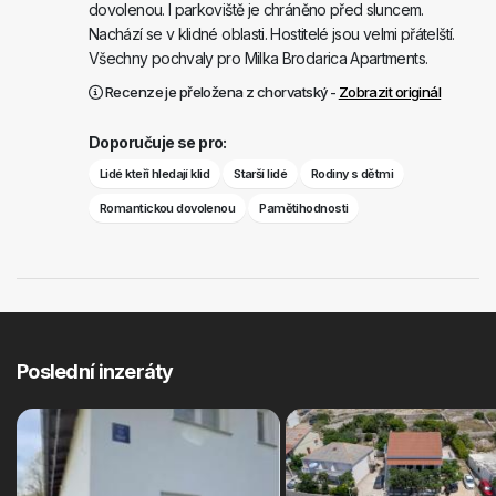
dovolenou. I parkoviště je chráněno před sluncem.
Nachází se v klidné oblasti. Hostitelé jsou velmi přátelští.
Všechny pochvaly pro Milka Brodarica Apartments.
Recenze je přeložena z chorvatský -
Zobrazit originál
Doporučuje se pro:
Lidé kteří hledají klid
Starší lidé
Rodiny s dětmi
Romantickou dovolenou
Pamětihodnosti
Poslední inzeráty