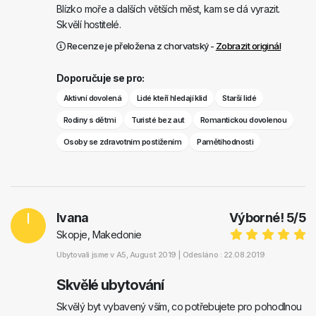
Blízko moře a dalších větších měst, kam se dá vyrazit.
Skvělí hostitelé.
Recenze je přeložena z chorvatský -
Zobrazit originál
Doporučuje se pro:
Aktivní dovolená
Lidé kteří hledají klid
Starší lidé
Rodiny s dětmi
Turisté bez aut
Romantickou dovolenou
Osoby se zdravotním postižením
Pamětihodnosti
I
Ivana
Výborné!
5
/
5
Skopje, Makedonie
Ubytovali jsme v
A5
, August 2019 |
Odesláno : 22.08.2019
Skvělé ubytování
Skvělý byt vybavený vším, co potřebujete pro pohodlnou