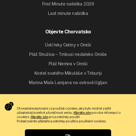
First Minute nabídka 2026
Last minute nabídka
Objevte Chorvatsko
Ústí řeky Cetiny v Omiši
Pláž Stružica – Trnbusi nedaleko Omiše
Pláž Nemira v Omiši
Kostel svatého Mikuláše v Tribunji
Marina Mala Lamjana na ostrově Ugljan
Sledujte nás
Chorvatskeubytovani.cz používá cookies, aby bylo možné zvýšit
uživatelský komfort a funkčnost webu.
Klikněte zde
pro více informací o
cookies.
Klikněte zde
pro podmínky použití.
Pokračováním přijímáte podmínky použití a používání cookies.
Ok