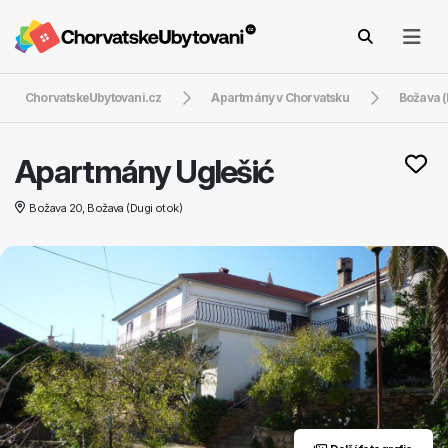
ChorvatskeUbytovani.cz
Apartmány v Chorvatsku
Božava (
Apartmány Uglešić
Božava 20, Božava (Dugi otok)