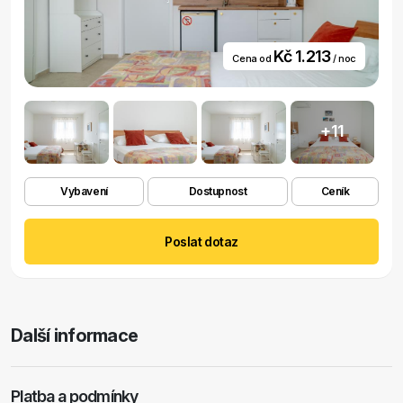
Kč 1.213
Cena od
/ noc
+11
Vybavení
Dostupnost
Ceník
Poslat dotaz
Další informace
Platba a podmínky