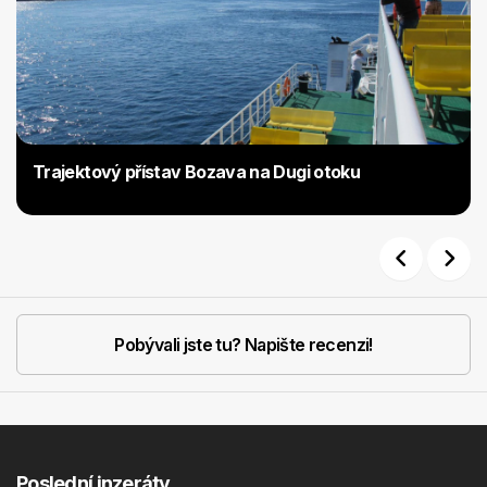
Trajektový přístav Bozava na Dugi otoku
Previous
Next
Pobývali jste tu? Napište recenzi!
Poslední inzeráty