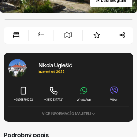
Další fotografie
Nikola Uglešić
Inzerent od 2022
+38598761252
+38523377721
WhatsApp
Viber
VÍCE INFORMACÍ O MAJITELI
Podrobný popis