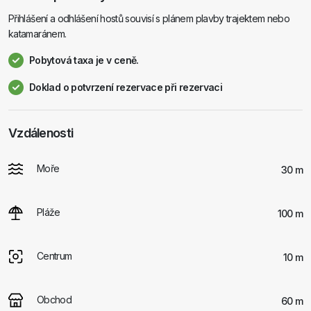
Přihlášení a odhlášení hostů souvisí s plánem plavby trajektem nebo
katamaránem.
Pobytová taxa je v ceně.
Doklad o potvrzení rezervace při rezervaci
Vzdálenosti
Moře
30 m
Pláže
100 m
Centrum
10 m
Obchod
60 m