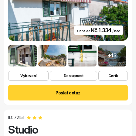
Kč 1.334
Cena od
/ noc
+13
Vybavení
Dostupnost
Ceník
Poslat dotaz
ID: 72151
Studio