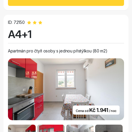
ID: 72150
A4+1
Apartmán pro čtyři osoby s jednou přistýlkou (80 m2)
Kč 1.941
Cena od
/ noc