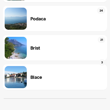
24
Podaca
21
Brist
3
Blace