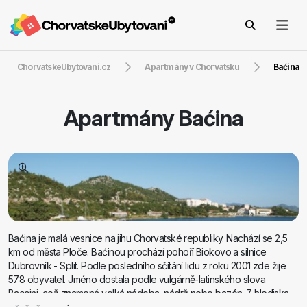
ChorvatskeUbytovani.cz
Apartmány v Chorvatsku
Baćina
Apartmány
Baćina
Baćina je malá vesnice na jihu Chorvatské republiky. Nachází se 2,5
km od města Ploče. Baćinou prochází pohoří Biokovo a silnice
Dubrovník - Split. Podle posledního sčítání lidu z roku 2001 zde žije
578 obyvatel. Jméno dostala podle vulgárně-latinského slova
Baccini, což znamená velká nádoba, nádrž nebo bazén. Z hlediska
ubytování v Baćině najdete soukromé apartmány s příjemnými