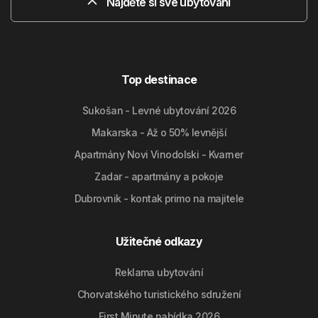
Najděte si své ubytování
Top destinace
Sukošan - Levné ubytování 2026
Makarska - Až o 50% levnější
Apartmány Novi Vinodolski - Kvarner
Zadar - apartmány a pokoje
Dubrovnik - kontak primo na majitele
Užitečné odkazy
Reklama ubytování
Chorvatského turistického sdružení
First Minute nabídka 2026