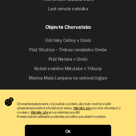
Last minute nabídka
Objevte Chorvatsko
Ústí řeky Cetiny v Omiši
Pláž Stružica – Trnbusi nedaleko Omiše
Pláž Nemira v Omiši
Kostel svatého Mikuláše v Tribunji
Marina Mala Lamjana na ostrově Ugljan
Sledujte nás
Chorvatskeubytovani.cz používá cookies, aby bylo možné zvýšit
uživatelský komfort a funkčnost webu.
Klikněte zde
pro více informací o
cookies.
Klikněte zde
pro podmínky použití.
Pokračováním přijímáte podmínky použití a používání cookies.
Ok
Copyright © 2009 - 2026 Do-bra d.o.o.
Kam chcete na dovolenou?